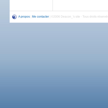
A propos
|
Me contacter
| ©2006 Deacon_'s site - Tous droits réservés